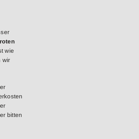
nser
roten
t wie
 wir
er
erkosten
er
r bitten