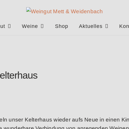
Zur
Zum
Navigation
Inhalt
springen
springen
ut
Weine
Shop
Aktuelles
Kon
Kelterhaus
eln unser Kelterhaus wieder aufs Neue in einen Ki
ie wunderbare Verbindung von anregenden Weinen