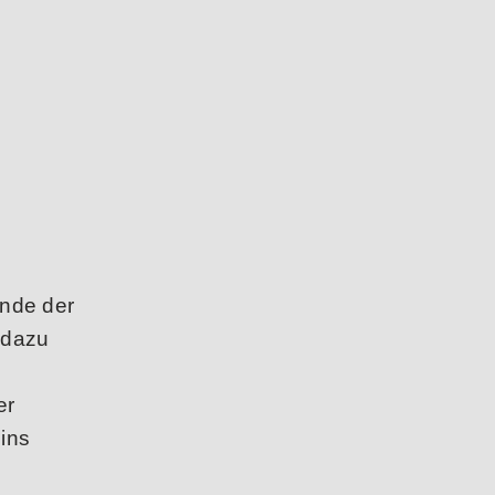
ände der
 dazu
er
ins