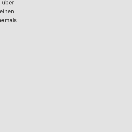
d über
 einen
hemals