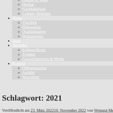
Heimat
Nachhaltigkeit
Camper-Stellplatz
Weine
Vinothek
Philosophie
Qualitätsstufen
Weinangebot
Shop
Aktuelles
Kellergeflüster
Termine
Auszeichnungen & Media
Kontakt
Öffnungszeiten
Anfahrt
Newsletter
Schlagwort:
2021
Veröffentlicht am
23. März 2022
10. November 2022
von
Weingut Me