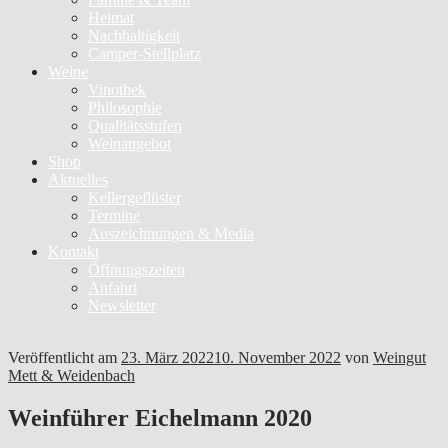
Heimat
Nachhaltigkeit
Camper-Stellplatz
Weine
Vinothek
Philosophie
Qualitätsstufen
Weinangebot
Shop
Aktuelles
Kellergeflüster
Termine
Auszeichnungen & Media
Kontakt
Öffnungszeiten
Anfahrt
Newsletter
Veröffentlicht am
23. März 2022
10. November 2022
von
Weingut
Mett & Weidenbach
Weinführer Eichelmann 2020