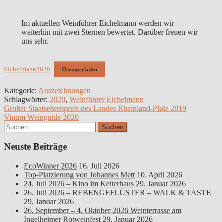
Im aktuellen Weinführer Eichelmann werden wir
weiterhin mit zwei Sternen bewertet. Darüber freuen wir
uns sehr.
Eichelmann2020
Herunterladen
Kategorie:
Auszeichnungen
Schlagwörter:
2020
,
Weinführer Eichelmann
Beitragsnavigation
Vorheriger
Großer Staatsehrenpreis des Landes Rheinland-Pfalz 2019
Beitrag:
Nächster
Vinum Weinguide 2020
Beitrag:
Suchen
nach:
Neuste Beiträge
EcoWinner 2026
16. Juli 2026
Top-Platzierung von Johannes Mett
10. April 2026
24. Juli 2026 – Kino im Kelterhaus
29. Januar 2026
26. Juli 2026 – REBENGEFLÜSTER – WALK & TASTE
29. Januar 2026
26. September – 4. Oktober 2026 Weinterrasse am
Ingelheimer Rotweinfest
29. Januar 2026